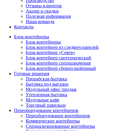
Производство
Отзывы клиентов
Акции и скидки
Полезная информация
Наша команда
Контакты
Блок-контейнеры
Блок-контейнеры
Блок-контейнер из сэндвич-панелей
Блок-контейнер «Север»
Блок-контейнер сантехнический
Блок-контейнер спецназначения
Блок-контейнер сборно-разборный
Готовые решения
Прорабская бытовка
Бытовка под магазин
Модульный офис продаж
Утепленная бытовка
Модульные кафе
Торговый павильон
Переоборудование контейнеров
Переоборудование контейнеров
Коммерческие контейнеры
Специализированные контейнеры