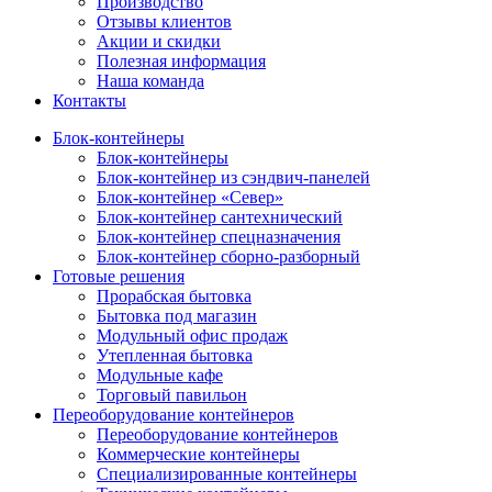
Производство
Отзывы клиентов
Акции и скидки
Полезная информация
Наша команда
Контакты
Блок-контейнеры
Блок-контейнеры
Блок-контейнер из сэндвич-панелей
Блок-контейнер «Север»
Блок-контейнер сантехнический
Блок-контейнер спецназначения
Блок-контейнер сборно-разборный
Готовые решения
Прорабская бытовка
Бытовка под магазин
Модульный офис продаж
Утепленная бытовка
Модульные кафе
Торговый павильон
Переоборудование контейнеров
Переоборудование контейнеров
Коммерческие контейнеры
Специализированные контейнеры