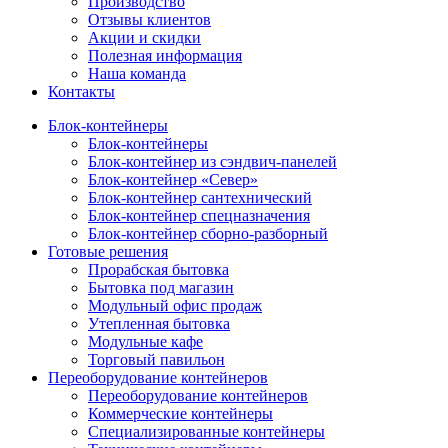
Производство
Отзывы клиентов
Акции и скидки
Полезная информация
Наша команда
Контакты
Блок-контейнеры
Блок-контейнеры
Блок-контейнер из сэндвич-панелей
Блок-контейнер «Север»
Блок-контейнер сантехнический
Блок-контейнер спецназначения
Блок-контейнер сборно-разборный
Готовые решения
Прорабская бытовка
Бытовка под магазин
Модульный офис продаж
Утепленная бытовка
Модульные кафе
Торговый павильон
Переоборудование контейнеров
Переоборудование контейнеров
Коммерческие контейнеры
Специализированные контейнеры