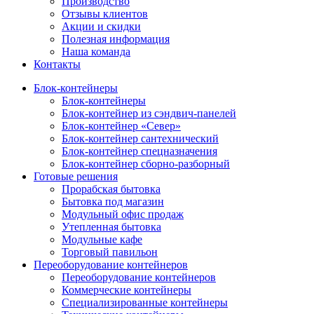
Производство
Отзывы клиентов
Акции и скидки
Полезная информация
Наша команда
Контакты
Блок-контейнеры
Блок-контейнеры
Блок-контейнер из сэндвич-панелей
Блок-контейнер «Север»
Блок-контейнер сантехнический
Блок-контейнер спецназначения
Блок-контейнер сборно-разборный
Готовые решения
Прорабская бытовка
Бытовка под магазин
Модульный офис продаж
Утепленная бытовка
Модульные кафе
Торговый павильон
Переоборудование контейнеров
Переоборудование контейнеров
Коммерческие контейнеры
Специализированные контейнеры