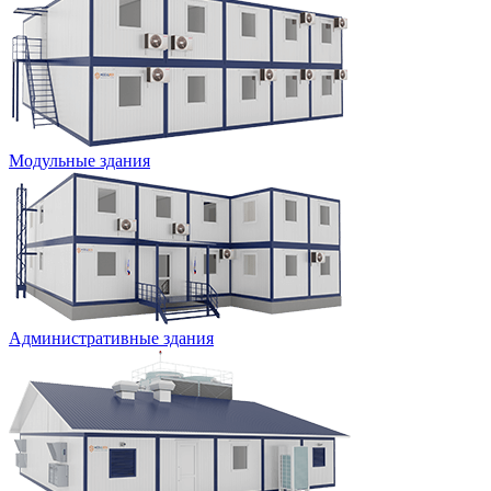
Модульные здания
Административные здания