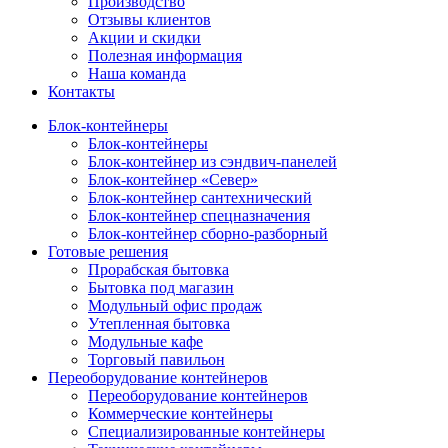
Производство
Отзывы клиентов
Акции и скидки
Полезная информация
Наша команда
Контакты
Блок-контейнеры
Блок-контейнеры
Блок-контейнер из сэндвич-панелей
Блок-контейнер «Север»
Блок-контейнер сантехнический
Блок-контейнер спецназначения
Блок-контейнер сборно-разборный
Готовые решения
Прорабская бытовка
Бытовка под магазин
Модульный офис продаж
Утепленная бытовка
Модульные кафе
Торговый павильон
Переоборудование контейнеров
Переоборудование контейнеров
Коммерческие контейнеры
Специализированные контейнеры