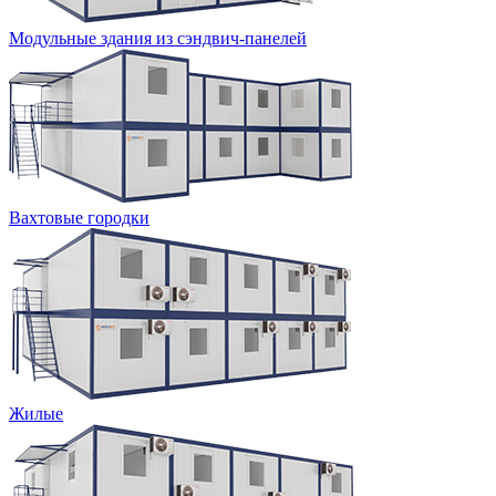
Модульные здания из сэндвич-панелей
Вахтовые городки
Жилые