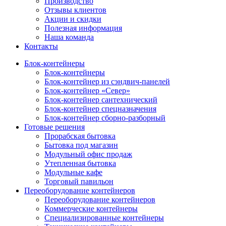
Производство
Отзывы клиентов
Акции и скидки
Полезная информация
Наша команда
Контакты
Блок-контейнеры
Блок-контейнеры
Блок-контейнер из сэндвич-панелей
Блок-контейнер «Север»
Блок-контейнер сантехнический
Блок-контейнер спецназначения
Блок-контейнер сборно-разборный
Готовые решения
Прорабская бытовка
Бытовка под магазин
Модульный офис продаж
Утепленная бытовка
Модульные кафе
Торговый павильон
Переоборудование контейнеров
Переоборудование контейнеров
Коммерческие контейнеры
Специализированные контейнеры