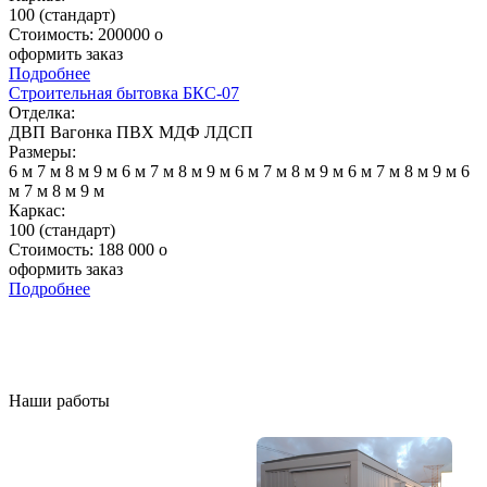
100 (стандарт)
Стоимость:
200000
o
оформить заказ
Подробнее
Строительная бытовка БКС-07
Отделка:
ДВП
Вагонка
ПВХ
МДФ
ЛДСП
Размеры:
6 м
7 м
8 м
9 м
6 м
7 м
8 м
9 м
6 м
7 м
8 м
9 м
6 м
7 м
8 м
9 м
6
м
7 м
8 м
9 м
Каркас:
100 (стандарт)
Стоимость:
188 000
o
оформить заказ
Подробнее
Наши работы