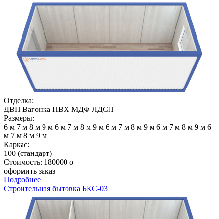
Отделка:
ДВП
Вагонка
ПВХ
МДФ
ЛДСП
Размеры:
6 м
7 м
8 м
9 м
6 м
7 м
8 м
9 м
6 м
7 м
8 м
9 м
6 м
7 м
8 м
9 м
6
м
7 м
8 м
9 м
Каркас:
100 (стандарт)
Стоимость:
180000
o
оформить заказ
Подробнее
Строительная бытовка БКС-03