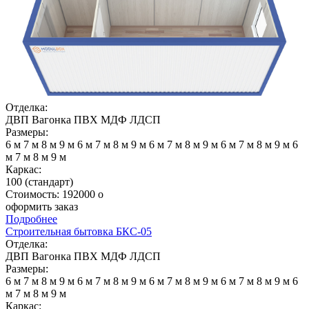
Отделка:
ДВП
Вагонка
ПВХ
МДФ
ЛДСП
Размеры:
6 м
7 м
8 м
9 м
6 м
7 м
8 м
9 м
6 м
7 м
8 м
9 м
6 м
7 м
8 м
9 м
6
м
7 м
8 м
9 м
Каркас:
100 (стандарт)
Стоимость:
192000
o
оформить заказ
Подробнее
Строительная бытовка БКС-05
Отделка:
ДВП
Вагонка
ПВХ
МДФ
ЛДСП
Размеры:
6 м
7 м
8 м
9 м
6 м
7 м
8 м
9 м
6 м
7 м
8 м
9 м
6 м
7 м
8 м
9 м
6
м
7 м
8 м
9 м
Каркас: