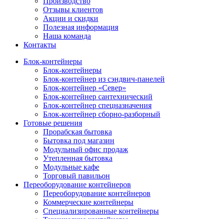
Производство
Отзывы клиентов
Акции и скидки
Полезная информация
Наша команда
Контакты
Блок-контейнеры
Блок-контейнеры
Блок-контейнер из сэндвич-панелей
Блок-контейнер «Север»
Блок-контейнер сантехнический
Блок-контейнер спецназначения
Блок-контейнер сборно-разборный
Готовые решения
Прорабская бытовка
Бытовка под магазин
Модульный офис продаж
Утепленная бытовка
Модульные кафе
Торговый павильон
Переоборудование контейнеров
Переоборудование контейнеров
Коммерческие контейнеры
Специализированные контейнеры