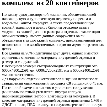
комплекс из 20 контейнеров
По заказу судотранспортной компании, обеспечивающей
пассажирскую и туристическую перевозку по рекам и
водоёмам Санкт-Петербурга, а также предоставляющую
водный транспорт в аренду было изготовлено девять
модульных задний разного размера и отделки, а также один
блок-контейнер. Вместе данные сооружения были
объединены в двухэтажный комплекс, предназначенный для
использования в хозяйственных и офисно-административных
целях.
Все здания на 90% идентичны друг друга, однако имеются
единичные отличия по материалу внутренней отделки и
размерам сооружений.
Имеющиеся размеры быстровозводимых конструкций это:
6000х4800х2591 мм, 6000х7200х2591 мм и 6000х2400х2591
мм соответственно.
Для наружной отделки контейнеров и зданий использован
стандартный оцинкованный профлист С8 толщиной 0,45 мм.
По типовой схеме выполнено и утепление сооружения
(минеральноватный утеплитель внутри корпуса,
пароизоляционная, ветро и влагозащитная мембраны). В
качестве материалов внутренней отделки применены СМЛ и
ЛДСП панели, ПВХ плинтус и полукоммерческий линолеум