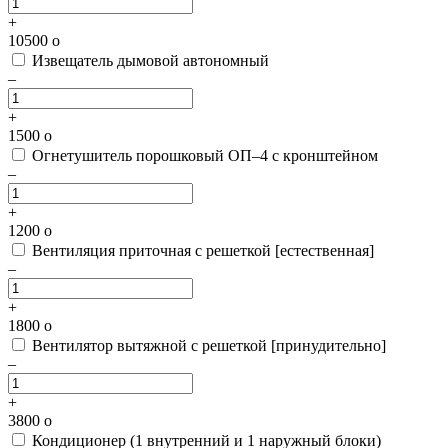
+
10500
o
Извещатель дымовой автономный
–
+
1500
o
Огнетушитель порошковый ОП–4 с кронштейном
–
+
1200
o
Вентиляция приточная с решеткой [естественная]
–
+
1800
o
Вентилятор вытяжной с решеткой [принудительно]
–
+
3800
o
Кондиционер (1 внутренний и 1 наружный блоки)