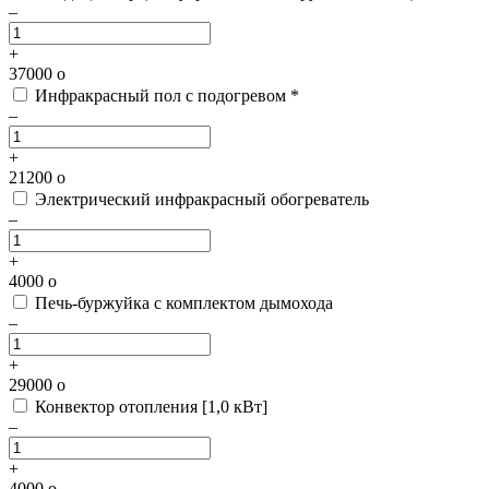
–
+
37000
o
Инфракрасный пол с подогревом *
–
+
21200
o
Электрический инфракрасный обогреватель
–
+
4000
o
Печь-буржуйка с комплектом дымохода
–
+
29000
o
Конвектор отопления [1,0 кВт]
–
+
4000
o