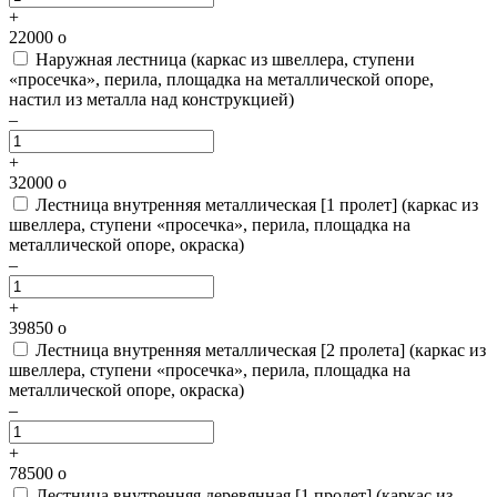
+
22000
o
Наружная лестница
(каркас из швеллера, ступени
«просечка», перила, площадка на металлической опоре,
настил из металла над конструкцией)
–
+
32000
o
Лестница внутренняя металлическая [1 пролет]
(каркас из
швеллера, ступени «просечка», перила, площадка на
металлической опоре, окраска)
–
+
39850
o
Лестница внутренняя металлическая [2 пролета]
(каркас из
швеллера, ступени «просечка», перила, площадка на
металлической опоре, окраска)
–
+
78500
o
Лестница внутренняя деревянная [1 пролет]
(каркас из