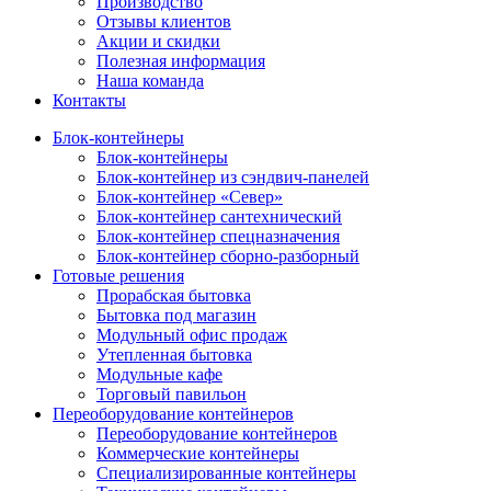
Производство
Отзывы клиентов
Акции и скидки
Полезная информация
Наша команда
Контакты
Блок-контейнеры
Блок-контейнеры
Блок-контейнер из сэндвич-панелей
Блок-контейнер «Север»
Блок-контейнер сантехнический
Блок-контейнер спецназначения
Блок-контейнер сборно-разборный
Готовые решения
Прорабская бытовка
Бытовка под магазин
Модульный офис продаж
Утепленная бытовка
Модульные кафе
Торговый павильон
Переоборудование контейнеров
Переоборудование контейнеров
Коммерческие контейнеры
Специализированные контейнеры