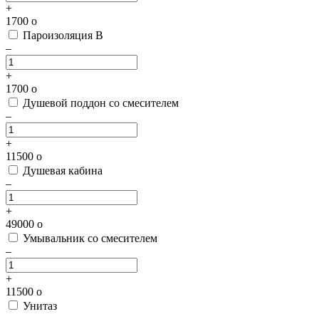
+
1700
o
Пароизоляция В
–
+
1700
o
Душевой поддон со смесителем
–
+
11500
o
Душевая кабина
–
+
49000
o
Умывальник со смесителем
–
+
11500
o
Унитаз
–