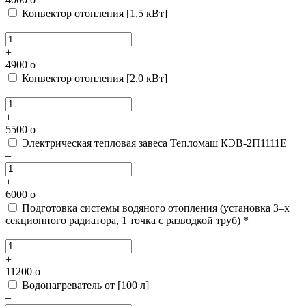
Конвектор отопления [1,5 кВт]
–
+
4900
o
Конвектор отопления [2,0 кВт]
–
+
5500
o
Электрическая тепловая завеса Тепломаш КЭВ-2П1111Е
–
+
6000
o
Подготовка системы водяного отопления
(установка 3–х
секционного радиатора, 1 точка с разводкой труб) *
–
+
11200
o
Водонагреватель от [100 л]
–