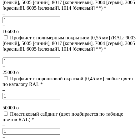
[белый], 5005 [синий], 8017 [коричневый], 7004 [серый], 3005
[красный], 6005 [зеленый], 1014 [бежевый] **) *
–
+
16600
o
Профлист с полимерным покрытием [0,55 мм]
(RAL: 9003
[белый], 5005 [синий], 8017 [коричневый], 7004 [серый], 3005
[красный], 6005 [зеленый], 1014 [бежевый] **) *
–
+
25000
o
Профлист с порошковой окраской [0,45 мм]
любые цвета
по каталогу RAL *
–
+
50000
o
Пластиковый сайдинг
(цвет подбирается по таблице
цветов RAL) *
–
+