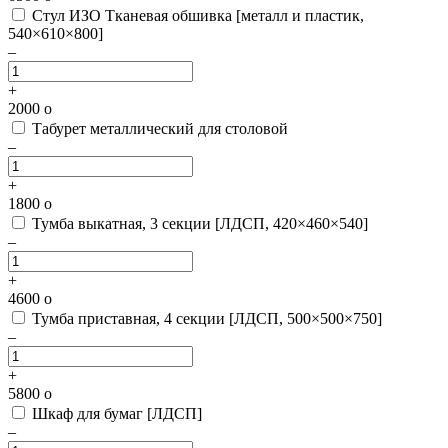
Стул ИЗО Тканевая обшивка [металл и пластик,
540×610×800]
–
+
2000
o
Табурет металлический для столовой
–
+
1800
o
Тумба выкатная, 3 секции [ЛДСП, 420×460×540]
–
+
4600
o
Тумба приставная, 4 секции [ЛДСП, 500×500×750]
–
+
5800
o
Шкаф для бумаг [ЛДСП]
–