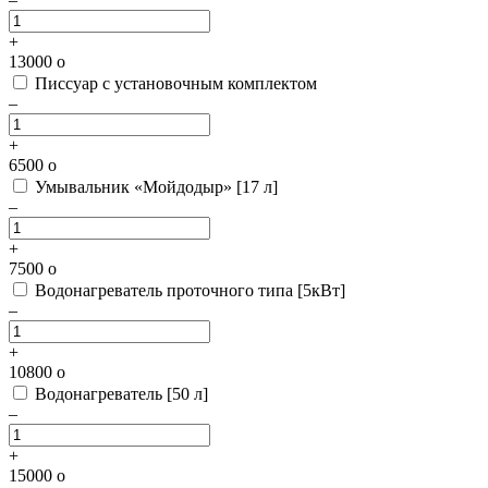
+
13000
o
Писсуар с установочным комплектом
–
+
6500
o
Умывальник «Мойдодыр» [17 л]
–
+
7500
o
Водонагреватель проточного типа [5кВт]
–
+
10800
o
Водонагреватель [50 л]
–
+
15000
o