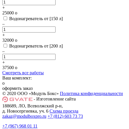
+
25000
o
Водонагреватель от [150 л]
–
+
32000
o
Водонагреватель от [200 л]
–
+
37500
o
Смотреть все работы
Ваш комплект:
o
оформить заказ
© 2020 ООО «Модуль Бокс»
Политика конфиденциальности
- Изготовление сайта
188689, ЛО, Всеволжский р-н,
д. Новосергиевка, уч. 6
Схема проезда
zakaz@modulboxpro.ru
+7 (812) 603 73 73
+7 (967) 968 01 11