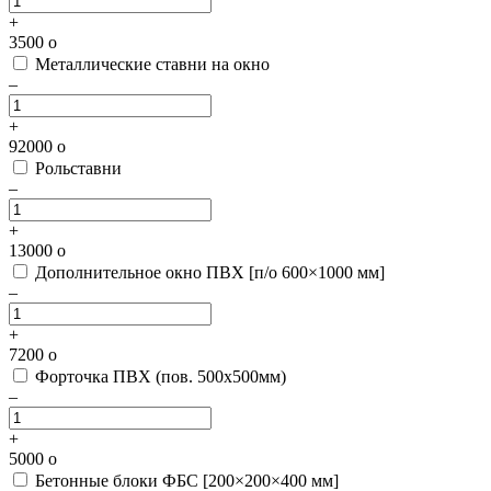
+
3500
o
Металлические ставни на окно
–
+
92000
o
Рольставни
–
+
13000
o
Дополнительное окно ПВХ [п/о 600×1000 мм]
–
+
7200
o
Форточка ПВХ (пов. 500х500мм)
–
+
5000
o
Бетонные блоки ФБС [200×200×400 мм]