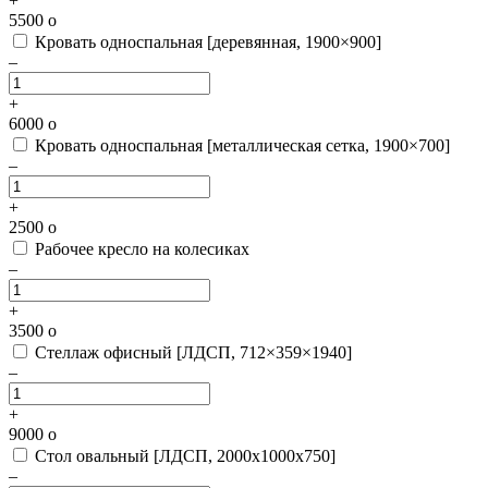
+
5500
o
Кровать односпальная [деревянная, 1900×900]
–
+
6000
o
Кровать односпальная [металлическая сетка, 1900×700]
–
+
2500
o
Рабочее кресло на колесиках
–
+
3500
o
Стеллаж офисный [ЛДСП, 712×359×1940]
–
+
9000
o
Стол овальный [ЛДСП, 2000х1000х750]
–