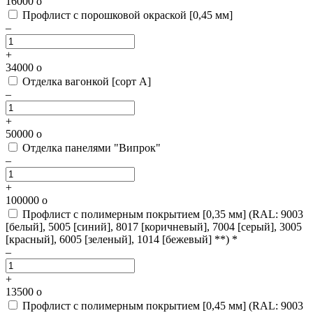
16000
o
Профлист с порошковой окраской [0,45 мм]
–
+
34000
o
Отделка вагонкой [сорт А]
–
+
50000
o
Отделка панелями "Випрок"
–
+
100000
o
Профлист с полимерным покрытием [0,35 мм]
(RAL: 9003
[белый], 5005 [синий], 8017 [коричневый], 7004 [серый], 3005
[красный], 6005 [зеленый], 1014 [бежевый] **) *
–
+
13500
o
Профлист с полимерным покрытием [0,45 мм]
(RAL: 9003