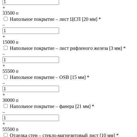
+
33500
o
Напольное покрытие – лист ЦСП [20 мм] *
–
+
15000
o
Напольное покрытие – лист рифленого железа [3 мм] *
–
+
55500
o
Напольное покрытие – OSB [15 мм] *
–
+
30000
o
Напольное покрытие – фанера [21 мм] *
–
+
55500
o
Отделка стен – стекло-магнезитовый лист [10 мм] *