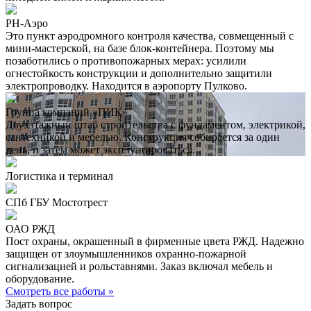
РН-Аэро
Это пункт аэродромного контроля качества, совмещенный с
мини-мастерской, на базе блок-контейнера. Поэтому мы
позаботились о противопожарных мерах: усилили
огнестойкость конструкции и дополнительно защитили
электропроводку. Находится в аэропорту Пулково.
Группа компаний «ПИК»
Двухэтажный штаб строительства с фундаментом, электрикой,
сантехникой и мебелью. Конструкция собирается за один
день, и затем может эксплуатироваться.
Логистика и терминал
СПб ГБУ Мостотрест
ОАО РЖД
Пост охраны, окрашенный в фирменные цвета РЖД. Надежно
защищен от злоумышленников охранно-пожарной
сигнализацией и рольставнями. Заказ включал мебель и
оборудование.
Смотреть все работы »
Задать вопрос