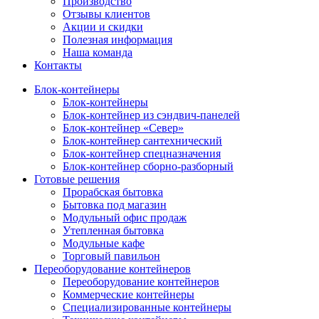
Производство
Отзывы клиентов
Акции и скидки
Полезная информация
Наша команда
Контакты
Блок-контейнеры
Блок-контейнеры
Блок-контейнер из сэндвич-панелей
Блок-контейнер «Север»
Блок-контейнер сантехнический
Блок-контейнер спецназначения
Блок-контейнер сборно-разборный
Готовые решения
Прорабская бытовка
Бытовка под магазин
Модульный офис продаж
Утепленная бытовка
Модульные кафе
Торговый павильон
Переоборудование контейнеров
Переоборудование контейнеров
Коммерческие контейнеры
Специализированные контейнеры