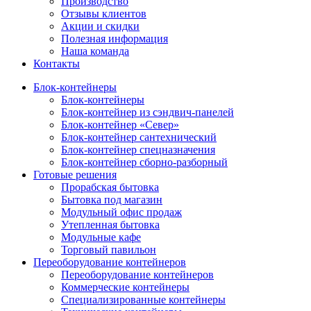
Производство
Отзывы клиентов
Акции и скидки
Полезная информация
Наша команда
Контакты
Блок-контейнеры
Блок-контейнеры
Блок-контейнер из сэндвич-панелей
Блок-контейнер «Север»
Блок-контейнер сантехнический
Блок-контейнер спецназначения
Блок-контейнер сборно-разборный
Готовые решения
Прорабская бытовка
Бытовка под магазин
Модульный офис продаж
Утепленная бытовка
Модульные кафе
Торговый павильон
Переоборудование контейнеров
Переоборудование контейнеров
Коммерческие контейнеры
Специализированные контейнеры