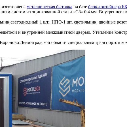
а изготовлена
металлическая бытовка
на базе
блок-контейнера Б
нным листом из оцинкованной стали «С8» 0,4 мм. Внутреннее п
ник светодиодный 1 шт., НПО-1 шт. светильник, двойные розет
й решеткой и внутренней межкомнатной дверью. Утепление конст
ю Вороново Ленинградской области специальным транспортом к