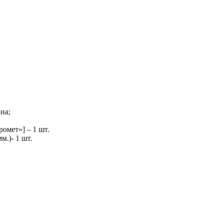
на;
омет»] – 1 шт.
.)- 1 шт.