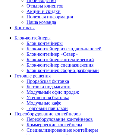
Производство
Отзывы клиентов
Акции и скидки
Полезная информация
Наша команда
Контакты
Блок-контейнеры
Блок-контейнеры
Блок-контейнер из сэндвич-панелей
Блок-контейнер «Север»
Блок-контейнер сантехнический
Блок-контейнер спецназначения
Блок-контейнер сборно-разборный
Готовые решения
Прорабская бытовка
Бытовка под магазин
Модульный офис продаж
Утепленная бытовка
Модульные кафе
Торговый павильон
Переоборудование контейнеров
Переоборудование контейнеров
Коммерческие контейнеры
Специализированные контейнеры