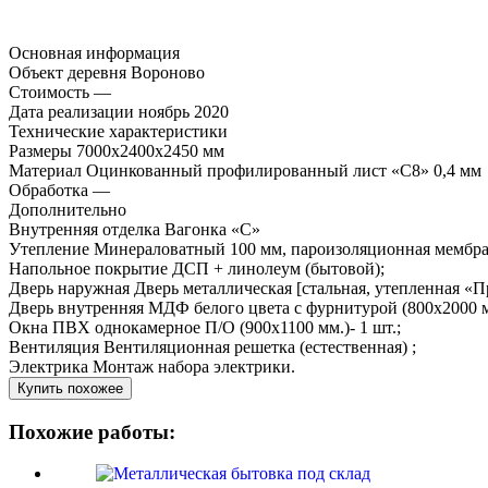
Основная информация
Объект
деревня Вороново
Стоимость
—
Дата реализации
ноябрь 2020
Технические характеристики
Размеры
7000х2400х2450 мм
Материал
Оцинкованный профилированный лист «С8» 0,4 мм
Обработка
—
Дополнительно
Внутренняя отделка
Вагонка «С»
Утепление
Минераловатный 100 мм, пароизоляционная мембра
Напольное покрытие
ДСП + линолеум (бытовой);
Дверь наружная
Дверь металлическая [стальная, утепленная «Пр
Дверь внутренняя
МДФ белого цвета с фурнитурой (800х2000 мм
Окна
ПВХ однокамерное П/О (900х1100 мм.)- 1 шт.;
Вентиляция
Вентиляционная решетка (естественная) ;
Электрика
Монтаж набора электрики.
Купить похожее
Похожие работы: