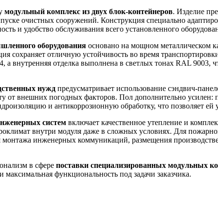
ку
модульный комплекс из двух блок-контейнеров
. Изделие пр
ыпуске очистных сооружений. Конструкция специально адаптиро
ность и удобство обслуживания всего установленного оборудова
ышленного оборудования
основано на мощном металлическом ка
ция сохраняет отличную устойчивость во время транспортировк
 а внутренняя отделка выполнена в светлых тонах RAL 9003, ч
дственных нужд
предусматривает использование сэндвич-панел
у от внешних погодных факторов. Пол дополнительно усилен:
идроизоляцию и антикоррозионную обработку, что позволяет ей
инженерных систем
включает качественное утепление и комплек
оклимат внутри модуля даже в сложных условиях. Для пожарной
я монтажа инженерных коммуникаций, размещения производстве
онализм в сфере
поставки специализированных модульных ко
и максимальная функциональность под задачи заказчика.