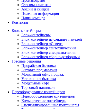
Производство
Отзывы клиентов
Акции и скидки
Полезная информация
Наша команда
Контакты
Блок-контейнеры
Блок-контейнеры
Блок-контейнер из сэндвич-панелей
Блок-контейнер «Север»
Блок-контейнер сантехнический
Блок-контейнер спецназначения
Блок-контейнер сборно-разборный
Готовые решения
Прорабская бытовка
Бытовка под магазин
Модульный офис продаж
Утепленная бытовка
Модульные кафе
Торговый павильон
Переоборудование контейнеров
Переоборудование контейнеров
Коммерческие контейнеры
Специализированные контейнеры