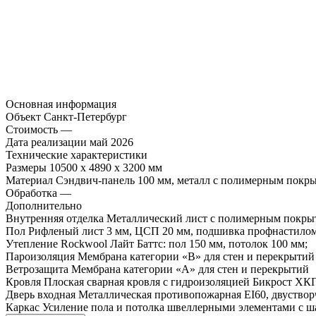
Основная информация
Объект
Санкт-Петербург
Стоимость
—
Дата реализации
май 2026
Технические характеристики
Размеры
10500 х 4890 х 3200 мм
Материал
Сэндвич-панель 100 мм, металл с полимерным покр
Обработка
—
Дополнительно
Внутренняя отделка
Металлический лист с полимерным покрыт
Пол
Рифленый лист 3 мм, ЦСП 20 мм, подшивка профнастилом
Утепление
Rockwool Лайт Баттс: пол 150 мм, потолок 100 мм;
Пароизоляция
Мембрана категории «В» для стен и перекрытий
Ветрозащита
Мембрана категории «А» для стен и перекрытий
Кровля
Плоская сварная кровля с гидроизоляцией Бикрост ХК
Дверь входная
Металлическая противопожарная EI60, двуствор
Каркас
Усиление пола и потолка швеллерными элементами с ша