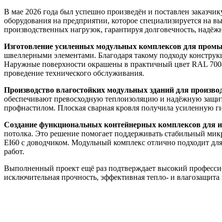
В мае 2026 года был успешно произведён и поставлен заказчи
оборудования на предприятии, которое специализируется на в
производственных нагрузок, гарантируя долговечность, надёж
Изготовление усиленных модульных комплексов для пром
швеллерными элементами. Благодаря такому подходу конструк
Наружные поверхности окрашены в практичный цвет RAL 7004,
проведение технического обслуживания.
Производство влагостойких модульных зданий для произво
обеспечивают превосходную теплоизоляцию и надёжную защит
профнастилом. Плоская сварная кровля получила усиленную г
Создание функциональных контейнерных комплексов для 
потолка. Это решение помогает поддерживать стабильный микр
EI60 с доводчиком. Модульный комплекс отлично подходит дл
работ.
Выполненный проект ещё раз подтверждает высокий професси
исключительная прочность, эффективная тепло- и влагозащита 