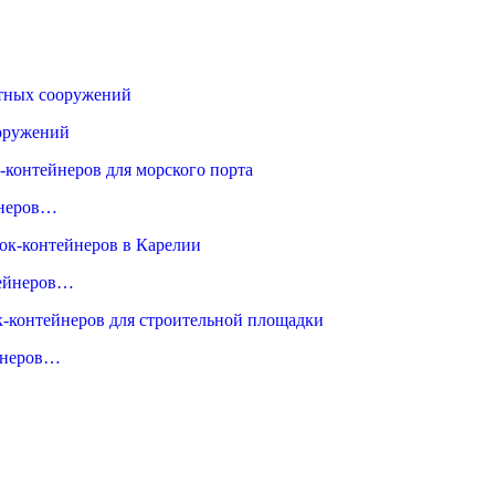
ооружений
йнеров…
тейнеров…
ейнеров…