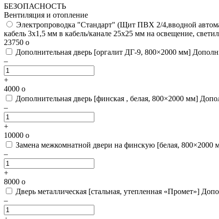
БЕЗОПАСНОСТЬ
Вентиляция и отопление
Электропроводка "Стандарт"
(Щит ПВХ 2/4,вводной автомат
кабель 3х1,5 мм в кабель/канале 25х25 мм на освещение, свети
23750
o
Дополнительная дверь [оргалит ДГ-9, 800×2000 мм]
Дополн
–
+
4000
o
Дополнительная дверь [финская , белая, 800×2000 мм]
Допол
–
+
10000
o
Замена межкомнатной двери на финскую [белая, 800×2000 
–
+
8000
o
Дверь металлическая [стальная, утепленная «Промет»]
Допо
–