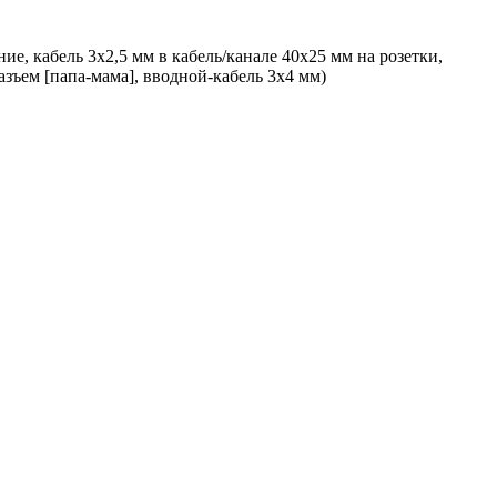
е, кабель 3х2,5 мм в кабель/канале 40х25 мм на розетки,
азъем [папа-мама], вводной-кабель 3х4 мм)