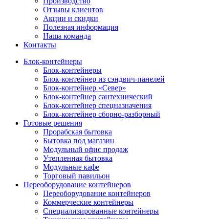
Производство
Отзывы клиентов
Акции и скидки
Полезная информация
Наша команда
Контакты
Блок-контейнеры
Блок-контейнеры
Блок-контейнер из сэндвич-панелей
Блок-контейнер «Север»
Блок-контейнер сантехнический
Блок-контейнер спецназначения
Блок-контейнер сборно-разборный
Готовые решения
Прорабская бытовка
Бытовка под магазин
Модульный офис продаж
Утепленная бытовка
Модульные кафе
Торговый павильон
Переоборудование контейнеров
Переоборудование контейнеров
Коммерческие контейнеры
Специализированные контейнеры