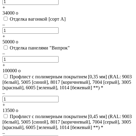
+
34000
o
Отделка вагонкой [сорт А]
–
+
50000
o
Отделка панелями "Випрок"
–
+
100000
o
Профлист с полимерным покрытием [0,35 мм]
(RAL: 9003
[белый], 5005 [синий], 8017 [коричневый], 7004 [серый], 3005
[красный], 6005 [зеленый], 1014 [бежевый] **) *
–
+
13500
o
Профлист с полимерным покрытием [0,45 мм]
(RAL: 9003
[белый], 5005 [синий], 8017 [коричневый], 7004 [серый], 3005
[красный], 6005 [зеленый], 1014 [бежевый] **) *
–