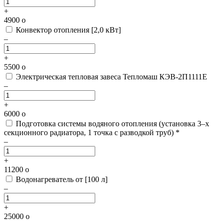
+
4900
o
Конвектор отопления [2,0 кВт]
–
+
5500
o
Электрическая тепловая завеса Тепломаш КЭВ-2П1111Е
–
+
6000
o
Подготовка системы водяного отопления
(установка 3–х
секционного радиатора, 1 точка с разводкой труб) *
–
+
11200
o
Водонагреватель от [100 л]
–
+
25000
o