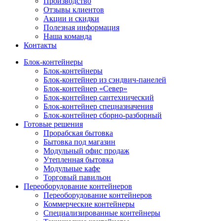
Производство
Отзывы клиентов
Акции и скидки
Полезная информация
Наша команда
Контакты
Блок-контейнеры
Блок-контейнеры
Блок-контейнер из сэндвич-панелей
Блок-контейнер «Север»
Блок-контейнер сантехнический
Блок-контейнер спецназначения
Блок-контейнер сборно-разборный
Готовые решения
Прорабская бытовка
Бытовка под магазин
Модульный офис продаж
Утепленная бытовка
Модульные кафе
Торговый павильон
Переоборудование контейнеров
Переоборудование контейнеров
Коммерческие контейнеры
Специализированные контейнеры