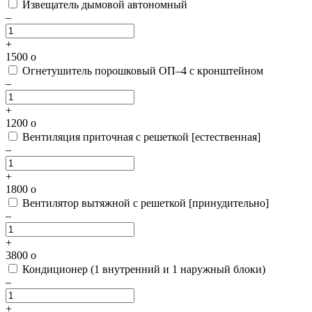
Извещатель дымовой автономный
–
+
1500
o
Огнетушитель порошковый ОП–4 с кронштейном
–
+
1200
o
Вентиляция приточная с решеткой [естественная]
–
+
1800
o
Вентилятор вытяжной с решеткой [принудительно]
–
+
3800
o
Кондиционер (1 внутренний и 1 наружный блоки)
–
+