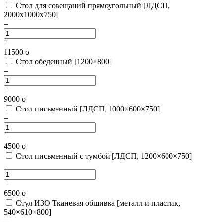
Стол для совещаний прямоугольный [ЛДСП,
2000х1000х750]
–
+
11500
o
Стол обеденный [1200×800]
–
+
9000
o
Стол письменный [ЛДСП, 1000×600×750]
–
+
4500
o
Стол письменный с тумбой [ЛДСП, 1200×600×750]
–
+
6500
o
Стул ИЗО Тканевая обшивка [металл и пластик,
540×610×800]
–