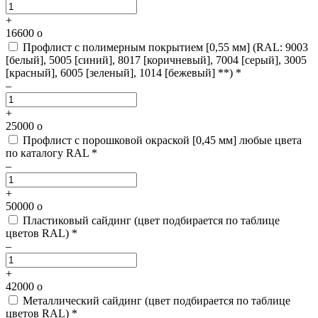
+
16600
o
Профлист с полимерным покрытием [0,55 мм]
(RAL: 9003
[белый], 5005 [синий], 8017 [коричневый], 7004 [серый], 3005
[красный], 6005 [зеленый], 1014 [бежевый] **) *
–
+
25000
o
Профлист с порошковой окраской [0,45 мм]
любые цвета
по каталогу RAL *
–
+
50000
o
Пластиковый сайдинг
(цвет подбирается по таблице
цветов RAL) *
–
+
42000
o
Металлический сайдинг
(цвет подбирается по таблице
цветов RAL) *