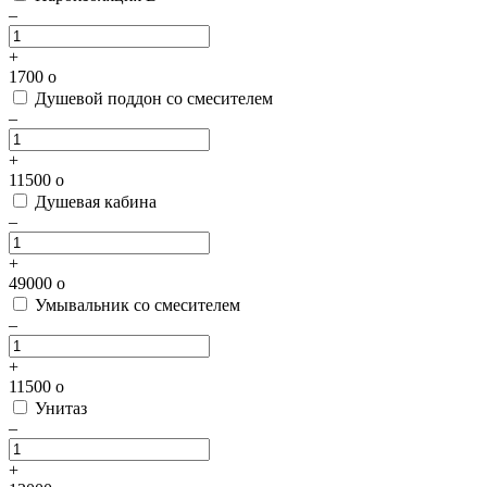
–
+
1700
o
Душевой поддон со смесителем
–
+
11500
o
Душевая кабина
–
+
49000
o
Умывальник со смесителем
–
+
11500
o
Унитаз
–
+