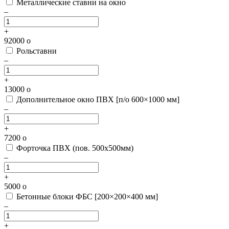
Металлические ставни на окно
–
+
92000
o
Рольставни
–
+
13000
o
Дополнительное окно ПВХ [п/о 600×1000 мм]
–
+
7200
o
Форточка ПВХ (пов. 500х500мм)
–
+
5000
o
Бетонные блоки ФБС [200×200×400 мм]
–
+