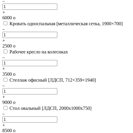
–
+
6000
o
Кровать односпальная [металлическая сетка, 1900×700]
–
+
2500
o
Рабочее кресло на колесиках
–
+
3500
o
Стеллаж офисный [ЛДСП, 712×359×1940]
–
+
9000
o
Стол овальный [ЛДСП, 2000х1000х750]
–
+
8500
o