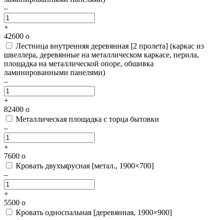
–
+
42600
o
Лестница внутренняя деревянная [2 пролета]
(каркас из
швеллера, деревянные на металлическом каркасе, перила,
площадка на металлической опоре, обшивка
ламинированными панелями)
–
+
82400
o
Металлическая площадка с торца бытовки
–
+
7600
o
Кровать двухъярусная [метал., 1900×700]
–
+
5500
o
Кровать односпальная [деревянная, 1900×900]