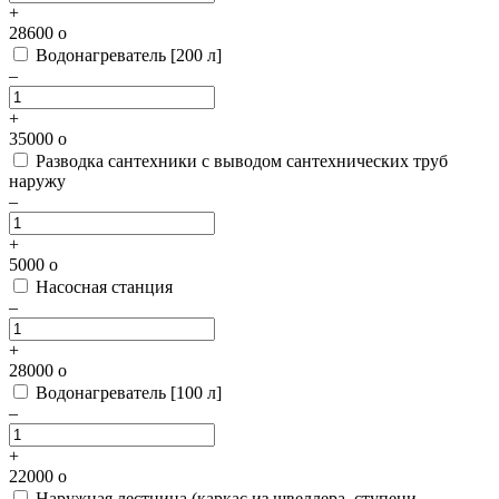
+
28600
o
Водонагреватель [200 л]
–
+
35000
o
Разводка сантехники с выводом сантехнических труб
наружу
–
+
5000
o
Насосная станция
–
+
28000
o
Водонагреватель [100 л]
–
+
22000
o
Наружная лестница
(каркас из швеллера, ступени