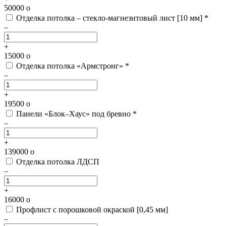
50000
o
Отделка потолка – стекло-магнезитовый лист [10 мм] *
–
+
15000
o
Отделка потолка «Армстронг» *
–
+
19500
o
Панели «Блок–Хаус» под бревно *
–
+
139000
o
Отделка потолка ЛДСП
–
+
16000
o
Профлист с порошковой окраской [0,45 мм]
–