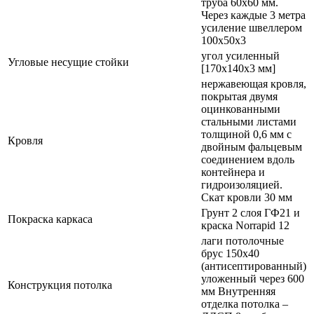
труба 60х60 мм.
Через каждые 3 метра
усиление швеллером
100х50х3
угол усиленный
Угловые несущие стойки
[170х140х3 мм]
нержавеющая кровля,
покрытая двумя
оцинкованными
стальными листами
толщиной 0,6 мм с
Кровля
двойным фальцевым
соединением вдоль
контейнера и
гидроизоляцией.
Скат кровли 30 мм
Грунт 2 слоя ГФ21 и
Покраска каркаса
краска Norrapid 12
лаги потолочные
брус 150х40
(антисептированный)
уложенный через 600
Конструкция потолка
мм Внутренняя
отделка потолка –