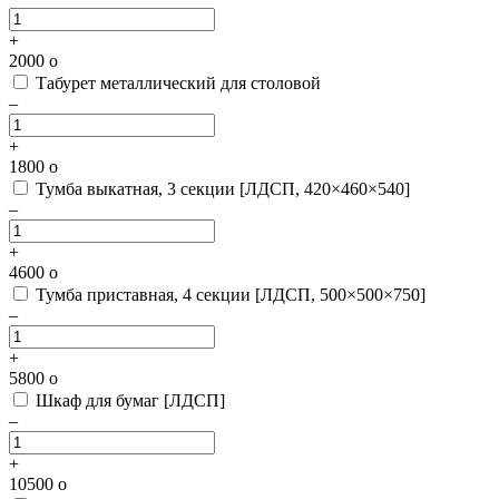
+
2000
o
Табурет металлический для столовой
–
+
1800
o
Тумба выкатная, 3 секции [ЛДСП, 420×460×540]
–
+
4600
o
Тумба приставная, 4 секции [ЛДСП, 500×500×750]
–
+
5800
o
Шкаф для бумаг [ЛДСП]
–
+
10500
o