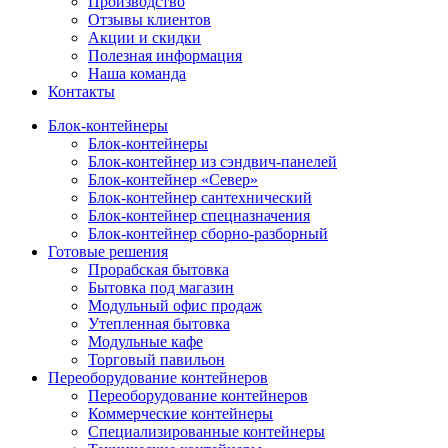
Производство
Отзывы клиентов
Акции и скидки
Полезная информация
Наша команда
Контакты
Блок-контейнеры
Блок-контейнеры
Блок-контейнер из сэндвич-панелей
Блок-контейнер «Север»
Блок-контейнер сантехнический
Блок-контейнер спецназначения
Блок-контейнер сборно-разборный
Готовые решения
Прорабская бытовка
Бытовка под магазин
Модульный офис продаж
Утепленная бытовка
Модульные кафе
Торговый павильон
Переоборудование контейнеров
Переоборудование контейнеров
Коммерческие контейнеры
Специализированные контейнеры