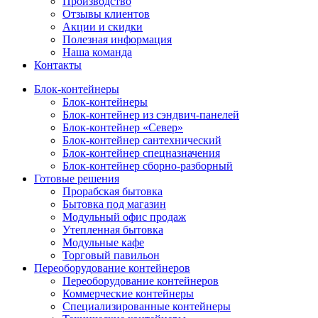
Производство
Отзывы клиентов
Акции и скидки
Полезная информация
Наша команда
Контакты
Блок-контейнеры
Блок-контейнеры
Блок-контейнер из сэндвич-панелей
Блок-контейнер «Север»
Блок-контейнер сантехнический
Блок-контейнер спецназначения
Блок-контейнер сборно-разборный
Готовые решения
Прорабская бытовка
Бытовка под магазин
Модульный офис продаж
Утепленная бытовка
Модульные кафе
Торговый павильон
Переоборудование контейнеров
Переоборудование контейнеров
Коммерческие контейнеры
Специализированные контейнеры