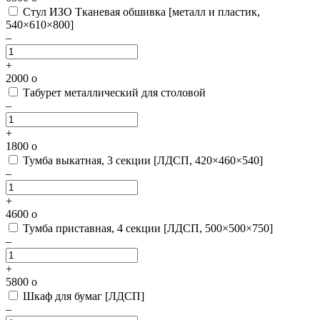
Стул ИЗО Тканевая обшивка [металл и пластик,
540×610×800]
–
+
2000
o
Табурет металлический для столовой
–
+
1800
o
Тумба выкатная, 3 секции [ЛДСП, 420×460×540]
–
+
4600
o
Тумба приставная, 4 секции [ЛДСП, 500×500×750]
–
+
5800
o
Шкаф для бумаг [ЛДСП]
–