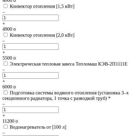
4000
o
Конвектор отопления [1,5 кВт]
–
+
4900
o
Конвектор отопления [2,0 кВт]
–
+
5500
o
Электрическая тепловая завеса Тепломаш КЭВ-2П1111Е
–
+
6000
o
Подготовка системы водяного отопления
(установка 3–х
секционного радиатора, 1 точка с разводкой труб) *
–
+
11200
o
Водонагреватель от [100 л]
–