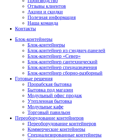
Производство
Отзывы клиентов
Акции и скидки
Полезная информация
Наша команда
Контакты
Блок-контейнеры
Блок-контейнеры
Блок-контейнер из сэндвич-панелей
Блок-контейнер «Север»
Блок-контейнер сантехнический
Блок-контейнер спецназначения
Блок-контейнер сборно-разборный
Готовые решения
Прорабская бытовка
Бытовка под магазин
Модульный офис продаж
Утепленная бытовка
Модульные кафе
Торговый павильон
Переоборудование контейнеров
Переоборудование контейнеров
Коммерческие контейнеры
Специализированные контейнеры