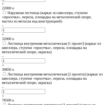
+
22000
o
Наружная лестница
(каркас из швеллера, ступени
«просечка», перила, площадка на металлической опоре,
настил из металла над конструкцией)
–
+
32000
o
Лестница внутренняя металлическая [1 пролет]
(каркас из
швеллера, ступени «просечка», перила, площадка на
металлической опоре, окраска)
–
+
39850
o
Лестница внутренняя металлическая [2 пролета]
(каркас из
швеллера, ступени «просечка», перила, площадка на
металлической опоре, окраска)
–
+
78500
o
Лестница внутренняя деревянная [1 пролет]
(каркас из