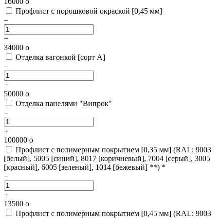
16000
o
Профлист с порошковой окраской [0,45 мм]
–
+
34000
o
Отделка вагонкой [сорт А]
–
+
50000
o
Отделка панелями "Випрок"
–
+
100000
o
Профлист с полимерным покрытием [0,35 мм]
(RAL: 9003
[белый], 5005 [синий], 8017 [коричневый], 7004 [серый], 3005
[красный], 6005 [зеленый], 1014 [бежевый] **) *
–
+
13500
o
Профлист с полимерным покрытием [0,45 мм]
(RAL: 9003