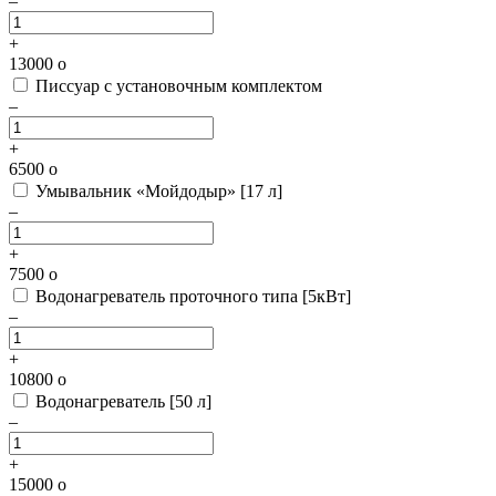
–
+
13000
o
Писсуар с установочным комплектом
–
+
6500
o
Умывальник «Мойдодыр» [17 л]
–
+
7500
o
Водонагреватель проточного типа [5кВт]
–
+
10800
o
Водонагреватель [50 л]
–
+
15000
o