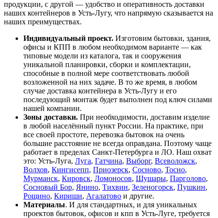
продукции, с другой — удобство и оперативность доставки
наших контейнеров в Усть-Лугу, что напрямую сказывается на
наших преимуществах.
Индивидуальный проект.
Изготовим бытовки, здания,
офисы и КПП в любом необходимом варианте — как
типовые модели из каталога, так и сооружения
уникальной планировки, сборки и комплектации,
способные в полной мере соответствовать любой
возложенной на них задаче. В то же время, в любом
случае доставка контейнера в Усть-Лугу и его
последующий монтаж будет выполнен под ключ силами
нашей компании.
Зоны доставки.
При необходимости, доставим изделие
в любой населённый пункт России. На практике, при
все своей простоте, перевозка бытовок на очень
большие расстояние не всегда оправдана. Поэтому чаще
работает в пределах Санкт-Петербурга и ЛО. Наш охват
это: Усть-Луга,
Луга
,
Гатчина
,
Выборг
,
Всеволожск
,
Волхов
,
Кингисепп
,
Приозерск
,
Сосново
,
Тосно
,
Мурманск
,
Кировск
,
Ломоносов
,
Шушары
,
Парголово
,
Сосновый Бор
,
Янино
,
Тихвин
,
Зеленогорск
,
Пушкин
,
Рощино
,
Кириши
,
Агалатово
и другие.
Материалы
. И для стандартных, и для уникальных
проектов бытовок, офисов и кпп в Усть-Луге, требуется