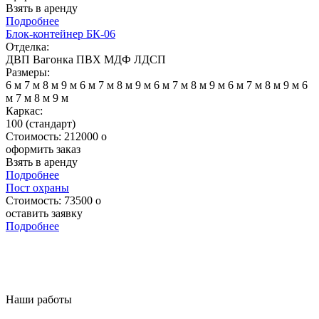
Взять в аренду
Подробнее
Блок-контейнер БК-06
Отделка:
ДВП
Вагонка
ПВХ
МДФ
ЛДСП
Размеры:
6 м
7 м
8 м
9 м
6 м
7 м
8 м
9 м
6 м
7 м
8 м
9 м
6 м
7 м
8 м
9 м
6
м
7 м
8 м
9 м
Каркас:
100 (стандарт)
Стоимость:
212000
o
оформить заказ
Взять в аренду
Подробнее
Пост охраны
Стоимость:
73500
o
оставить заявку
Подробнее
Наши работы