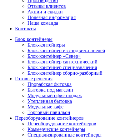
Производство
Отзывы клиентов
Акции и скидки
Полезная информация
Наша команда
Контакты
Блок-контейнеры
Блок-контейнеры
Блок-контейнер из сэндвич-панелей
Блок-контейнер «Север»
Блок-контейнер сантехнический
Блок-контейнер спецназначения
Блок-контейнер сборно-разборный
Готовые решения
Прорабская бытовка
Бытовка под магазин
Модульный офис продаж
Утепленная бытовка
Модульные кафе
Торговый павильон
Переоборудование контейнеров
Переоборудование контейнеров
Коммерческие контейнеры
Специализированные контейнеры