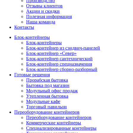
Производство
Отзывы клиентов
Акции и скидки
Полезная информация
Наша команда
Контакты
Блок-контейнеры
Блок-контейнеры
Блок-контейнер из сэндвич-панелей
Блок-контейнер «Север»
Блок-контейнер сантехнический
Блок-контейнер спецназначения
Блок-контейнер сборно-разборный
Готовые решения
Прорабская бытовка
Бытовка под магазин
Модульный офис продаж
Утепленная бытовка
Модульные кафе
Торговый павильон
Переоборудование контейнеров
Переоборудование контейнеров
Коммерческие контейнеры
Специализированные контейнеры