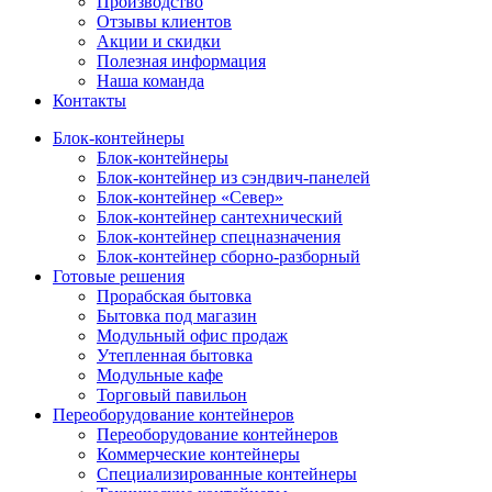
Производство
Отзывы клиентов
Акции и скидки
Полезная информация
Наша команда
Контакты
Блок-контейнеры
Блок-контейнеры
Блок-контейнер из сэндвич-панелей
Блок-контейнер «Север»
Блок-контейнер сантехнический
Блок-контейнер спецназначения
Блок-контейнер сборно-разборный
Готовые решения
Прорабская бытовка
Бытовка под магазин
Модульный офис продаж
Утепленная бытовка
Модульные кафе
Торговый павильон
Переоборудование контейнеров
Переоборудование контейнеров
Коммерческие контейнеры
Специализированные контейнеры