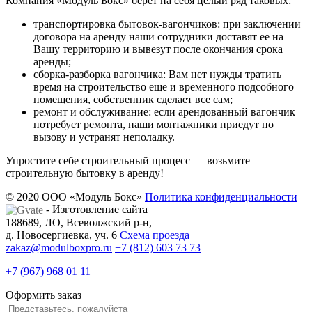
Компания «Модуль Бокс» берет на себя целый ряд таковых:
транспортировка бытовок-вагончиков: при заключении
договора на аренду наши сотрудники доставят ее на
Вашу территорию и вывезут после окончания срока
аренды;
сборка-разборка вагончика: Вам нет нужды тратить
время на строительство еще и временного подсобного
помещения, собственник сделает все сам;
ремонт и обслуживание: если арендованный вагончик
потребует ремонта, наши монтажники приедут по
вызову и устранят неполадку.
Упростите себе строительный процесс — возьмите
строительную бытовку в аренду!
© 2020 ООО «Модуль Бокс»
Политика конфиденциальности
- Изготовление сайта
188689, ЛО, Всеволжский р-н,
д. Новосергиевка, уч. 6
Схема проезда
zakaz@modulboxpro.ru
+7 (812) 603 73 73
+7 (967) 968 01 11
Оформить заказ